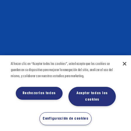
Al hacer clic en “Aceptar todas las cookies”, usted acepta que las cookies se
guarden en su dispositivo para mejorar la navegación del sitio, analizar el uso del
mismo, y colaborar con nuestros estudios para marketing.
Rechazarlas todas
Aceptar todas las
cookies
Configuración de cookies
Grupo Bimbo 2020 Ⓒ Todos los Derechos
Grupo Bimbo 2020 Ⓒ Todos los Derechos
Reservados.
Reservados.